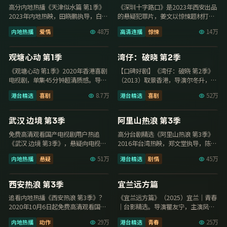
高分内地热播《天津似水篇 第1季》
《深圳十字路口》是2023年西安出品
2023年内地热映，田晓鹏执导，白百
的悬疑犯罪片，姜文以惊悚题材打造
何领衔，畅看免费高清观看国产电视
剧情张力，张新成、倪妮演技出彩，
内地热播
爱情
48万
高清连播
惊悚
14万
剧，108…
2023年1…
13集
17集
9.7
9.6
观塘心动 第1季
湾仔：破晓 第2季
《观塘心动 第1季》2020年香港喜剧
【口碑好剧】《湾仔：破晓 第2季》
电视剧，单集45分钟超清质感。导演
（2013）取景香港，导演尔冬升，主
罗志良，主演蔡卓妍、任达华，2020
演张曼玉、钟楚红，2013年8月24日
港台精选
喜剧
8.7万
港台精选
喜剧
52万
年9…
更新…
30集
38集
9.6
9.6
武汉 边境 第3季
阿里山热浪 第3季
免费高清观看国产电视剧用户热追
高分台剧精选《阿里山热浪 第3季》
《武汉 边境 第3季》，悬疑向电视剧
2016年台湾热映，郑文堂执导，陈意
节奏紧凑，李木戈执导，李现领衔，
涵领衔，畅看免费高清观看国产电视
内地热播
悬疑
51万
港台精选
剧情
45万
2018年7月…
剧，108…
17集
129分钟
9.6
9.6
西安热浪 第3季
宜兰远方篇
追看内地热播《西安热浪 第3季》？
《宜兰远方篇》（2025）宜兰｜青春
2020年10月6日起免费高清观看国产
｜台影精选。导演瞿友宁，主演凤小
电视剧可看全集，刘江执导，成毅、
岳、柯震东、邱泽，2025年2月8日上
内地热播
动作
29万
港台精选
青春
25万
张新成领…
映，免…