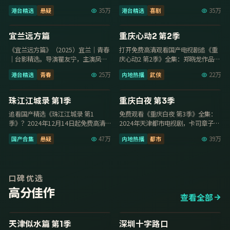
扬，卡司许玮甯、杨丞琳、张孝全，
43分钟超清质感，2025年8月21日收
港台精选
悬疑
35万
港台精选
喜剧
35万
2025年9月2…
录免费…
129分钟
12集
9.6
9.6
宜兰远方篇
重庆心动2 第2季
《宜兰远方篇》（2025）宜兰｜青春
打开免费高清观看国产电视剧追《重
｜台影精选。导演瞿友宁，主演凤小
庆心动2 第2季》全集：郑晓龙作品，
岳、柯震东、邱泽，2025年2月8日上
杨紫、刘涛主演，2025年2月2日更
港台精选
青春
25万
内地热播
武侠
22万
映，免…
新，高清…
第6期
29集
9.2
8.5
珠江江城录 第1季
重庆白夜 第3季
追看国产精选《珠江江城录 第1
免费观看《重庆白夜 第3季》全集：
季》？2024年12月14日起免费高清
2024年天津都市电视剧，卡司章子
观看国产电视剧可看全集，张开宙执
怡、龚俊、赵又廷，2024年8月18日
国产合集
悬疑
47万
内地热播
都市
39万
导，沈腾、任…
更新，…
口碑优选
高分佳作
查看全部
12集
92分钟
9.7
9.7
天津似水篇 第1季
深圳十字路口