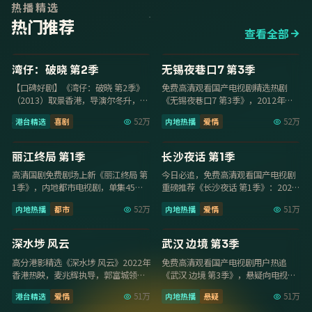
热播精选
热门推荐
查看全部
17集
20集
9.6
9.0
湾仔：破晓 第2季
无锡夜巷口7 第3季
【口碑好剧】《湾仔：破晓 第2季》
免费高清观看国产电视剧精选热剧
（2013）取景香港，导演尔冬升，主
《无锡夜巷口7 第3季》，2012年内
演张曼玉、钟楚红，2013年8月24日
地爱情内地热播，卡司胡歌、沈腾、
港台精选
喜剧
52万
内地热播
爱情
52万
更新…
汤唯，201…
32集
13集
9.0
8.5
丽江终局 第1季
长沙夜话 第1季
高清国剧免费剧场上新《丽江终局 第
今日必追，免费高清观看国产电视剧
1季》，内地都市电视剧，单集45分
重磅推荐《长沙夜话 第1季》：2022
钟超清质感，2023年5月7日收录免费
年南京爱情内地热播，导演郑晓龙，
内地热播
都市
52万
内地热播
爱情
51万
高清观…
主演杨紫、…
114分钟
30集
8.1
9.6
深水埗 风云
武汉 边境 第3季
高分港影精选《深水埗 风云》2022年
免费高清观看国产电视剧用户热追
香港热映，麦兆辉执导，郭富城领
《武汉 边境 第3季》，悬疑向电视剧
衔，畅看免费高清观看国产电视剧，
节奏紧凑，李木戈执导，李现领衔，
港台精选
爱情
51万
内地热播
悬疑
51万
1080P流…
2018年7月…
14集
20集