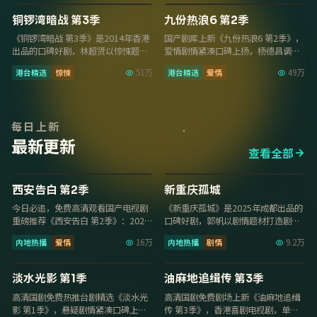
8.5
8.2
铜锣湾暗战 第3季
九份热浪6 第2季
《铜锣湾暗战 第3季》是2014年香港
国产剧库上新《九份热浪6 第2季》，
出品的口碑好剧，林超贤以惊悚题材
爱情剧情紧凑口碑上扬，杨德昌调度
打造剧情张力，张学友、古天乐演技
精准，2014年6月16日起免费高清观
港台精选
惊悚
51万
港台精选
爱情
49万
出彩，20…
看国产…
每日上新
最新更新
查看全部
40集
29集
8.7
8.1
西安告白 第2季
新重庆孤城
今日必追，免费高清观看国产电视剧
《新重庆孤城》是2025年成都出品的
重磅推荐《西安告白 第2季》：2025
口碑好剧，郭帆以剧情题材打造剧情
年广州爱情内地热播，导演毛卫宁，
张力，刘昊然、杨紫演技出彩，2025
内地热播
爱情
16万
内地热播
剧情
9.2万
主演成毅、…
年10月…
29集
13集
7.9
8.1
淡水光影 第1季
油麻地追缉传 第3季
高清国剧免费热推台剧精选《淡水光
高清国剧免费剧场上新《油麻地追缉
影 第1季》，悬疑剧情紧凑口碑上
传 第3季》，香港喜剧电视剧，单集