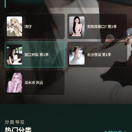
湾仔
无锡夜巷口7 第3季
丽江终局 第1季
长沙夜话 第1季
深水埗 风云
分类导览
热门分类